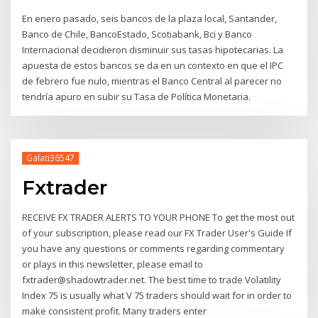
En enero pasado, seis bancos de la plaza local, Santander,
Banco de Chile, BancoEstado, Scotiabank, Bci y Banco
Internacional decidieron disminuir sus tasas hipotecarias. La
apuesta de estos bancos se da en un contexto en que el IPC
de febrero fue nulo, mientras el Banco Central al parecer no
tendría apuro en subir su Tasa de Política Monetaria.
Galati36547
Fxtrader
RECEIVE FX TRADER ALERTS TO YOUR PHONE To get the most out
of your subscription, please read our FX Trader User's Guide If
you have any questions or comments regarding commentary
or plays in this newsletter, please email to
fxtrader@shadowtrader.net. The best time to trade Volatility
Index 75 is usually what V 75 traders should wait for in order to
make consistent profit. Many traders enter