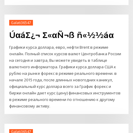
Galati36547
ÚαáΣ¿¬ Σ«αÑ¬ß ñ«½½áα
Графики курса доллара, евро, нефти Brent в режиме
онлайн. Полный список курсов валют Центробанка России
на сегодня и завтра, Вы можете увидеть в таблице
валютного информатора. Графики курса доллара США к
рублю на рынке форекс в режиме реального времени. в
начале 2015 года, после длинных новогодних каникул,
официальный курс доллара всего за График форекс и
биржи онлайн дает курс (цену) финансовых инструментов
в режиме реального времени по отношению к другому
финансовому активу.
Galati36547