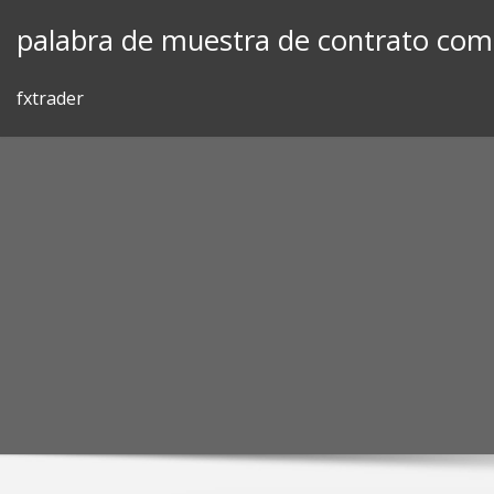
Skip
palabra de muestra de contrato come
to
content
fxtrader