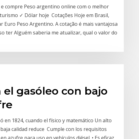
e e compre Peso argentino online com o melhor
turismo ✓ Dólar hoje Cotações Hoje em Brasil,
ar Euro Peso Argentino. A cotação é mais vantajosa
iso ter Alguém saberia me atualizar, qual o valor do
a el gasóleo con bajo
fre
inó en 1824, cuando el físico y matemático Un alto
 baja calidad reduce Cumple con los requisitos
n azufre para uso en vehículos diésel. • Es eficaz