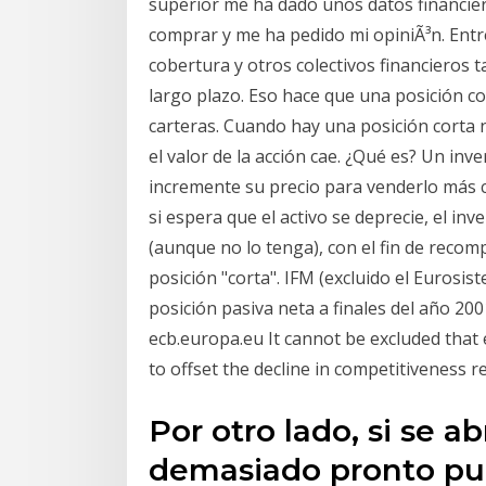
superior me ha dado unos datos financier
comprar y me ha pedido mi opiniÃ³n. Entr
cobertura y otros colectivos financieros t
largo plazo. Eso hace que una posición 
carteras. Cuando hay una posición corta ne
el valor de la acción cae. ¿Qué es? Un i
incremente su precio para venderlo más ca
si espera que el activo se deprecie, el in
(aunque no lo tenga), con el fin de reco
posición "corta". IFM (excluido el Eurosi
posición pasiva neta a finales del año 2001
ecb.europa.eu It cannot be excluded that
to offset the decline in competitiveness r
Por otro lado, si se a
demasiado pronto pued