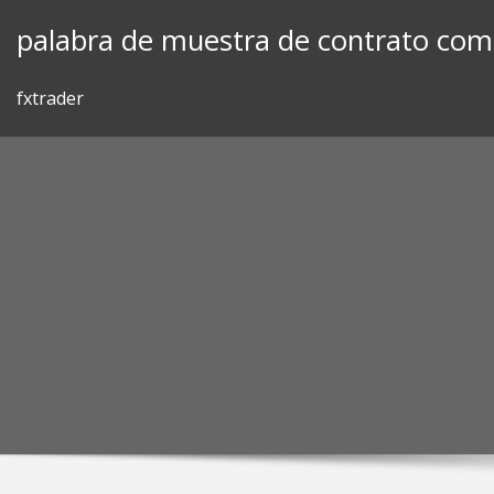
Skip
palabra de muestra de contrato come
to
content
fxtrader