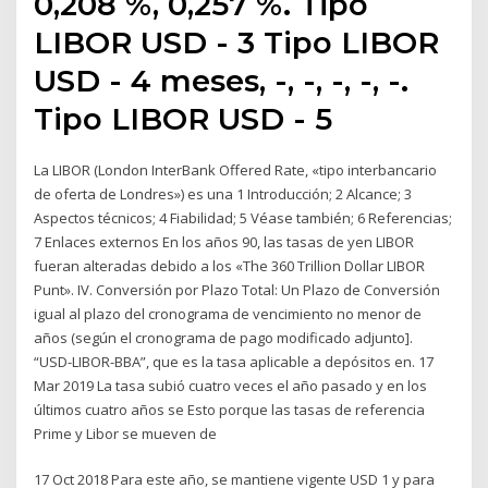
0,208 %, 0,257 %. Tipo
LIBOR USD - 3 Tipo LIBOR
USD - 4 meses, -, -, -, -, -.
Tipo LIBOR USD - 5
La LIBOR (London InterBank Offered Rate, «tipo interbancario
de oferta de Londres») es una 1 Introducción; 2 Alcance; 3
Aspectos técnicos; 4 Fiabilidad; 5 Véase también; 6 Referencias;
7 Enlaces externos En los años 90, las tasas de yen LIBOR
fueran alteradas debido a los «The 360 Trillion Dollar LIBOR
Punt». IV. Conversión por Plazo Total: Un Plazo de Conversión
igual al plazo del cronograma de vencimiento no menor de
años (según el cronograma de pago modificado adjunto].
“USD-LIBOR-BBA”, que es la tasa aplicable a depósitos en. 17
Mar 2019 La tasa subió cuatro veces el año pasado y en los
últimos cuatro años se Esto porque las tasas de referencia
Prime y Libor se mueven de
17 Oct 2018 Para este año, se mantiene vigente USD 1 y para