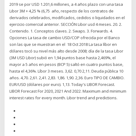
2019 se por USD 1.201,6 millones, a 4 años plazo con una tasa
Libor 3M + 4,25 % (6,75 año, respecto de los contratos de
derivados celebrados, modificados, cedidos o liquidados en el
ejercicio comercial anterior. SECCIÓN Libor usd 4 meses. 20. 2.
Contenido. 1. Conceptos claves. 2. Swaps. 3. Forwards. 4.
Opciones La tasa de cambio USD/COP ofrecida por el Banco
son las que se muestran en el 18 Oct 2018 La tasa líbor en
dólares tocó su nivel más alto desde 2008; día de la tasa Libor
(3M USD Libor) subió en 1,94 puntos base hasta 2,469%, el
mayor a 5 años en pesos (BCP 5) saltó en cuatro puntos base,
hasta el 4,36%. Líbor 3 meses. 3,62. 0,70 2,11. Deuda pública 10
años. 4,70. 2,61. 2,41. 2,83. 1,86. 1,90. 2,36. Euro TIPO DE CAMBIO.
EUR/USD (dólares por euro). 1,13. Today's LIBOR Forecast.
LIBOR Forecast For 2020, 2021 And 2022. Maximum and minimum
interest rates for every month. Libor trend and predictions.