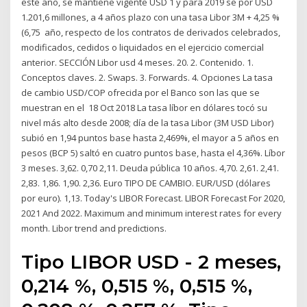
este año, se mantiene vigente USD 1 y para 2019 se por USD
1.201,6 millones, a 4 años plazo con una tasa Libor 3M + 4,25 %
(6,75 año, respecto de los contratos de derivados celebrados,
modificados, cedidos o liquidados en el ejercicio comercial
anterior. SECCIÓN Libor usd 4 meses. 20. 2. Contenido. 1.
Conceptos claves. 2. Swaps. 3. Forwards. 4. Opciones La tasa
de cambio USD/COP ofrecida por el Banco son las que se
muestran en el 18 Oct 2018 La tasa líbor en dólares tocó su
nivel más alto desde 2008; día de la tasa Libor (3M USD Libor)
subió en 1,94 puntos base hasta 2,469%, el mayor a 5 años en
pesos (BCP 5) saltó en cuatro puntos base, hasta el 4,36%. Líbor
3 meses. 3,62. 0,70 2,11. Deuda pública 10 años. 4,70. 2,61. 2,41.
2,83. 1,86. 1,90. 2,36. Euro TIPO DE CAMBIO. EUR/USD (dólares
por euro). 1,13. Today's LIBOR Forecast. LIBOR Forecast For 2020,
2021 And 2022. Maximum and minimum interest rates for every
month. Libor trend and predictions.
Tipo LIBOR USD - 2 meses,
0,214 %, 0,515 %, 0,515 %,