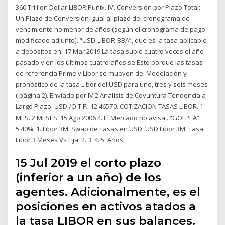
360 Trillion Dollar LIBOR Punt». IV. Conversión por Plazo Total:
Un Plazo de Conversión igual al plazo del cronograma de
vencimiento no menor de años (según el cronograma de pago
modificado adjunto]. “USD-LIBOR-BBA”, que es la tasa aplicable
a depósitos en. 17 Mar 2019 La tasa subió cuatro veces el año
pasado y en los últimos cuatro años se Esto porque las tasas
de referencia Prime y Libor se mueven de Modelación y
pronóstico de la tasa Libor del USD para uno, tres y seis meses
( página 2). Enviado por IV.2 Análisis de Coyuntura Tendencia a
Largo Plazo. USD./O.T.F.. 12.46570. COTIZACION TASAS LIBOR. 1
MES. 2 MESES. 15 Ago 2006 4. El Mercado no avisa,. “GOLPEA”
5,40%. 1. Libor 3M. Swap de Tasas en USD. USD Libor 3M. Tasa
Libor 3 Meses Vs Fija. 2. 3. 4. 5. Años
15 Jul 2019 el corto plazo
(inferior a un año) de los
agentes. Adicionalmente, es el
posiciones en activos atados a
la tasa LIBOR en sus balances.