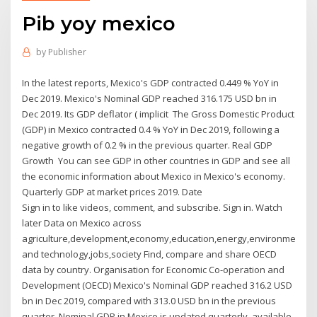
Pib yoy mexico
by
Publisher
In the latest reports, Mexico's GDP contracted 0.449 % YoY in
Dec 2019. Mexico's Nominal GDP reached 316.175 USD bn in
Dec 2019. Its GDP deflator ( implicit The Gross Domestic Product
(GDP) in Mexico contracted 0.4 % YoY in Dec 2019, following a
negative growth of 0.2 % in the previous quarter. Real GDP
Growth You can see GDP in other countries in GDP and see all
the economic information about Mexico in Mexico's economy.
Quarterly GDP at market prices 2019. Date
Sign in to like videos, comment, and subscribe. Sign in. Watch
later Data on Mexico across
agriculture,development,economy,education,energy,environment,fi
and technology,jobs,society Find, compare and share OECD
data by country. Organisation for Economic Co-operation and
Development (OECD) Mexico's Nominal GDP reached 316.2 USD
bn in Dec 2019, compared with 313.0 USD bn in the previous
quarter. Nominal GDP in Mexico is updated quarterly, available