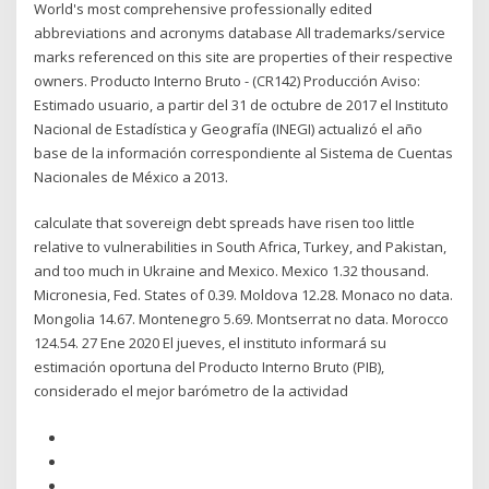
World's most comprehensive professionally edited
abbreviations and acronyms database All trademarks/service
marks referenced on this site are properties of their respective
owners. Producto Interno Bruto - (CR142) Producción Aviso:
Estimado usuario, a partir del 31 de octubre de 2017 el Instituto
Nacional de Estadística y Geografía (INEGI) actualizó el año
base de la información correspondiente al Sistema de Cuentas
Nacionales de México a 2013.
calculate that sovereign debt spreads have risen too little
relative to vulnerabilities in South Africa, Turkey, and Pakistan,
and too much in Ukraine and Mexico. Mexico 1.32 thousand.
Micronesia, Fed. States of 0.39. Moldova 12.28. Monaco no data.
Mongolia 14.67. Montenegro 5.69. Montserrat no data. Morocco
124.54. 27 Ene 2020 El jueves, el instituto informará su
estimación oportuna del Producto Interno Bruto (PIB),
considerado el mejor barómetro de la actividad