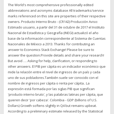
The World's most comprehensive professionally edited
abbreviations and acronyms database All trademarks/service
marks referenced on this site are properties of their respective
owners. Producto Interno Bruto - (CR142) Producción Aviso:
Estimado usuario, a partir del 31 de octubre de 2017 el Instituto
Nacional de Estadística y Geografía (INEGI) actualizó el año
base de la información correspondiente al Sistema de Cuentas
Nacionales de México a 2013. Thanks for contributing an
answer to Economics Stack Exchange! Please be sure to
answer the question.Provide details and share your research!
But avoid …. Asking for help, clarification, or responding to
other answers. El PIB per cápita es un indicador económico que
mide la relación entre el nivel de ingresos de un país y cada
uno de sus pobladores.También suele ser conocido con el
nombre de ingresos per cápita o renta per cápita.. La
expresión está formada por las siglas PIB que significan
'producto interno bruto', y las palabras latinas per cápita, que
quieren decir 'por cabeza'. Colombia - GDP (billions of U.S.
Dollars) Growth softens slightly in Q4 but remains upbeat.
According to a preliminary estimate released by the Statistical