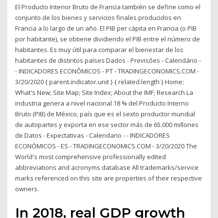
El Producto Interior Bruto de Francia también se define como el
conjunto de los bienes y servicios finales producidos en
Francia a lo largo de un año. El PIB per cápita en Francia (o PIB
por habitante), se obtiene dividiendo el PIB entre el número de
habitantes. Es muy útil para comparar el bienestar de los
habitantes de distintos países Dados - Previsões - Calendário -
- INDICADORES ECONÔMICOS - PT - TRADINGECONOMICS.COM -
3/20/2020 { parent.indicator.unit } { related.length } Home;
What's New; Site Map; Site Index; About the IMF; Research La
industria genera a nivel nacional 18 % del Producto Interno
Bruto (PIB) de México, país que es el sexto productor mundial
de autopartes y exporta en ese sector más de 65.000 millones
de Datos - Expectativas - Calendario - - INDICADORES
ECONÓMICOS - ES - TRADINGECONOMICS.COM - 3/20/2020 The
World's most comprehensive professionally edited
abbreviations and acronyms database All trademarks/service
marks referenced on this site are properties of their respective
owners.
In 2018, real GDP growth